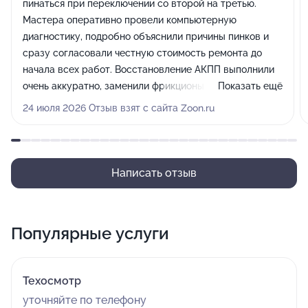
пинаться при переключении со второй на третью.
Мастера оперативно провели компьютерную
диагностику, подробно объяснили причины пинков и
сразу согласовали честную стоимость ремонта до
начала всех работ. Восстановление АКПП выполнили
очень аккуратно, заменили фрикционы и гидроблок,
Показать ещё
заправили свежее масло. Порадовало, что машину
24 июля 2026 Отзыв взят с сайта Zoon.ru
вернули ровно в оговоренный срок без каких-либо
задержек. Сейчас трансмиссия работает идеально
плавно, переключения даже не ощущаются.
Однозначно рекомендую данный сервис!
Написать отзыв
Популярные услуги
Техосмотр
уточняйте по телефону