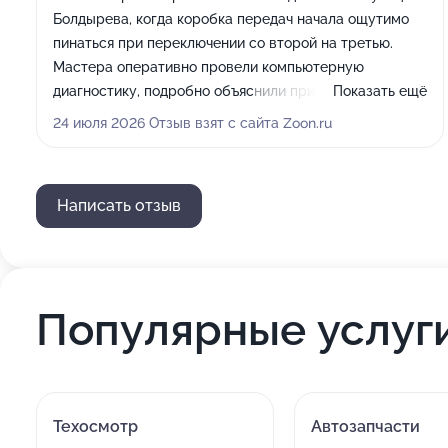
Болдырева, когда коробка передач начала ощутимо
пинаться при переключении со второй на третью.
Мастера оперативно провели компьютерную
диагностику, подробно объяснили причины пинков и
Показать ещё
сразу согласовали честную стоимость ремонта до
24 июля 2026 Отзыв взят с сайта Zoon.ru
начала всех работ. Восстановление АКПП выполнили
очень аккуратно, заменили фрикционы и гидроблок,
заправили свежее масло. Порадовало, что машину
Написать отзыв
вернули ровно в оговоренный срок без каких-либо
задержек. Сейчас трансмиссия работает идеально
плавно, переключения даже не ощущаются.
Однозначно рекомендую данный сервис!
Популярные услуг
Техосмотр
Автозапчасти