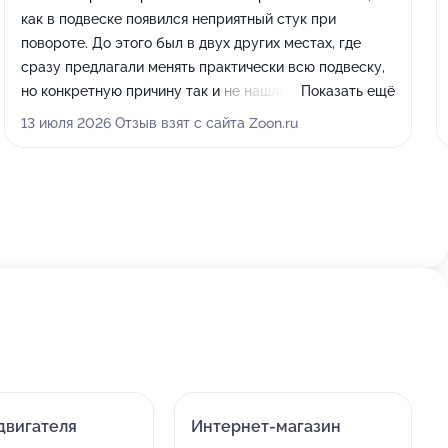
как в подвеске появился неприятный стук при
повороте. До этого был в двух других местах, где
сразу предлагали менять практически всю подвеску,
но конкретную причину так и не нашли. Здесь начали
Показать ещё
с полноценной диагностики, показали, в чем именно
13 июля 2026 Отзыв взят с сайта Zoon.ru
проблема, и объяснили, почему нет смысла менять
исправные элементы. В итоге заменили всего
несколько деталей, после чего посторонний звук
полностью исчез. Очень понравился такой честный
подход. Отдельное спасибо мастеру, который
подробно рассказал, что было сделано и на что стоит
обратить внимание в дальнейшем.
двигателя
Интернет-магазин