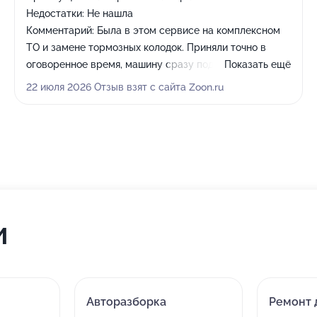
Недостатки:
Не нашла
Комментарий:
Была в этом сервисе на комплексном
ТО и замене тормозных колодок. Приняли точно в
оговоренное время, машину сразу подняли на
Показать ещё
подъемник и детально осмотрели - показали все
22 июля 2026 Отзыв взят с сайта Zoon.ru
изношенные детали и объяснили, от чего зависит
износ. Предложили несколько вариантов замены.
Работу сделали оперативно, не тянули время, всё по
чекам и с понятными объяснениями. Спасибо, при
необходимости вернусь.
и
Авторазборка
Ремонт 